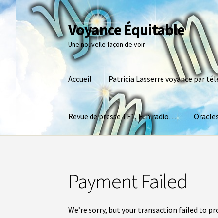
Voyance Équitable
Une nouvelle façon de voir
Accueil
Patricia Lasserre voyance par té
Revue de presse TF1, Fun radio…
Oracles
Payment Failed
We’re sorry, but your transaction failed to pr