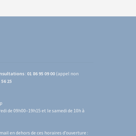
onsultations
:
01 86 95 09 00
(appel non
 56 25
op
dredi de 09h00–19h15 et le samedi de 10h à
mail en dehors de ces horaires d’ouverture :